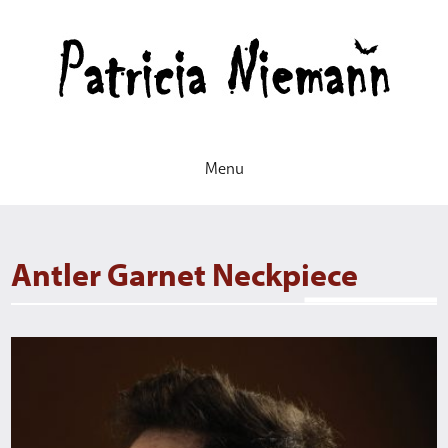
Patr
Ni
-
Gol
Menu
an
des
Antler Garnet Neckpiece
for
gem
jew
an